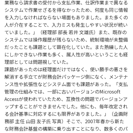
業務なら請求書の受付から支払作業、仕訳作業まで異なる
システムで作業せざるを得なかったため、何度も同じ情報
を入力しなければならない場面もありました。また多くの
人が介在することで、入力ミスも発生しやすい状況が続い
ていました。」（経理部 部長 若井 文雄氏）また、既存の
システムでは操作履歴が残らないため、統制環境が未整備
だったことも課題として顕在化していた。また熟練した人
にしかできない作業も多く、属人性が高いということも経
理部としては問題視していた。
課題があったのは経理面だけではなく、使い勝手の悪さを
解消する手立てが財務会計パッケージ側になく、メンテナ
ンス性や拡張性などシステム面でも課題があった。「支払
管理の仕組みでは、一部に古いバージョンのMicrosoft
Accessが使われていたため、互換性の問題でバージョンア
ップすることができませんでした。他にも、毎年改定され
る会計基準に対応するにも限界がありました。」（企画財
務部 主任 山田 友子氏 写真）そこで、2007年春から新た
な財務会計基盤の構築に乗り出すことになり、数多くのパ