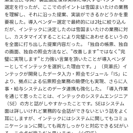
選定を行ったが、ここでのポイントは雪国まいたけの業務
を理解し、それに沿った提案、実装ができるかどうかを重
要視した。導入ベンダー選定で最終的には2社に絞り込ん
だが、インテックに決定したのは雪国まいたけの業務に対
し、カスタマイズすることにより完璧にあわせるというの
を全面に打ち出した提案内容だった。「独自の帳票、独自
の画面、独自の照会方法など、"改善します"ではなく"完
璧に実現します"と力強い言葉を頂いたことが導入ベンダ
ーとしてインテックを選択した理由です。」（貝瀬氏）イ
ンテックが開発したデータ入力・照会モジュール「IS」に
より、拠点による伝票照会業務の簡便化も実現、さらに人
事・給与システムとのデータ連携も強化した。「導入作業
を通じて思ったことは、インテックのシステムエンジニア
（SE）の方と話がしやすかったことです。SEはシステム
面は詳しいけれど業務的な会話ができないという話をよく
耳にしますが、インテックにはシステムに関してもコミュ
ニケーションに関しても両方しっかりと対応できるSEがい