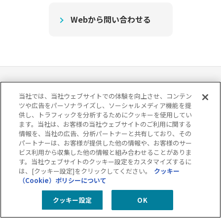
Webから問い合わせる
当社では、当社ウェブサイトでの体験を向上させ、コンテン
ツや広告をパーソナライズし、ソーシャルメディア機能を提
供し、トラフィックを分析するためにクッキーを使用してい
グループ情報セキュリティ方針
グループ個人情報保護方針
ます。当社は、お客様の当社ウェブサイトのご利用に関する
グループ内における個人情報の共同利用について
情報を、当社の広告、分析パートナーと共有しており、その
グループコンプライアンス
ソーシャルメディアポリシー
パートナーは、お客様が提供した他の情報や、お客様のサー
ビス利用から収集した他の情報と組み合わせることがありま
す。当社ウェブサイトのクッキー設定をカスタマイズするに
は、[クッキー設定]をクリックしてください。
クッキー
（Cookie）ポリシーについて
Webから
個人情報保護方針
個人情報の取り扱いについて
問い合わせる
閉
クッキー設定
OK
クッキー（Cookie）ポリシー
情報セキュリティ方針
特定個人情報取り扱い方針
特定個人情報の取り扱いについて