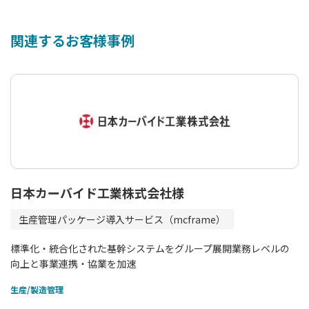
関連するお客様事例
日本カーバイド工業株式会社様
生産管理パッケージ導入サービス（mcframe）
財
標準化・統合化された基幹システムをグループ展開業務レベルの
運
統
向上と事業連携・協業を加速
に
生産/製造管理
生