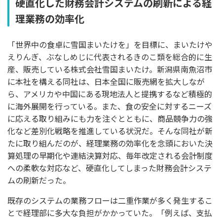
硬直化した財務会計システムの刷新による経
理業務の効率化
「世界中の食卓に雪国まいたけを」を目標に、まいたけや
えりんぎ、ぶなしめじに代表されるきのこ類を総合的に生
産、販売している株式会社雪国まいたけ。新潟県南魚沼市
に本社を構える同社は、日本全国に販売網を拡大しなが
ら、アメリカや中国にある現地法人と提携するなど積極的
に海外展開を行っている。また、食の安全に対するニーズ
に応える取り組みにも力を注ぐとともに、商品競争力の強
化など差別化戦略を推進している状況だ。そんな同社が新
たに取り組んだのが、経理業務の効率化を念頭においた決
算処理の早期化や連結決算対応、毎年改定される会計制度
への柔軟な対応など、硬直化してしまった財務会計システ
ムの刷新だった。
既存のシステムの業務フローは二重作業が多く発生するこ
とで経理部に多大な負担がかかっていた。「例えば、支払