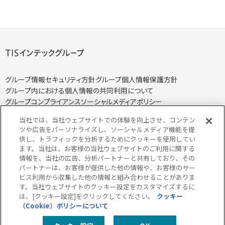
グループ情報セキュリティ方針
グループ個人情報保護方針
グループ内における個人情報の共同利用について
グループコンプライアンス
ソーシャルメディアポリシー
当社では、当社ウェブサイトでの体験を向上させ、コンテン
ツや広告をパーソナライズし、ソーシャルメディア機能を提
供し、トラフィックを分析するためにクッキーを使用してい
ます。当社は、お客様の当社ウェブサイトのご利用に関する
個人情報保護方針
個人情報の取り扱いについて
情報を、当社の広告、分析パートナーと共有しており、その
クッキー（Cookie）ポリシー
情報セキュリティ方針
パートナーは、お客様が提供した他の情報や、お客様のサー
ビス利用から収集した他の情報と組み合わせることがありま
特定個人情報取り扱い方針
特定個人情報の取り扱いについて
す。当社ウェブサイトのクッキー設定をカスタマイズするに
当サイトのご利用にあたって
サイトマップ
は、[クッキー設定]をクリックしてください。
クッキー
（Cookie）ポリシーについて