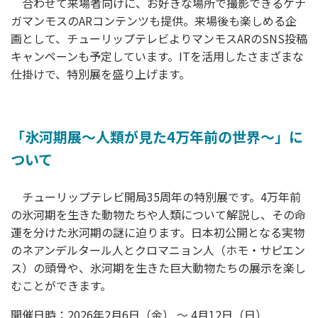
合わせて来場者向けに、お好きな場所で撮影できるケナ
ガマンモスのARコンテンツも提供。来場後も楽しめる企
画として、チューリップテレビよりマンモスARのSNS投稿
キャンペーンも予定しています。ITを活用したさまざまな
仕掛けで、特別展を盛り上げます。
「氷河期展〜人類が見た4万年前の世界〜」に
ついて
チューリップテレビ開局35周年の特別展です。4万年前
の氷河期を生きた動物たちや人類について解説し、その命
運を分けた氷河期の謎に迫ります。日本初公開となる実物
のネアンデルタール人とクロマニョン人（ホモ・サピエン
ス）の頭骨や、氷河期を生きた巨大動物たちの展示を楽し
むことができます。
開催日時：2026年2月6日（金） ～ 4月12日（日）